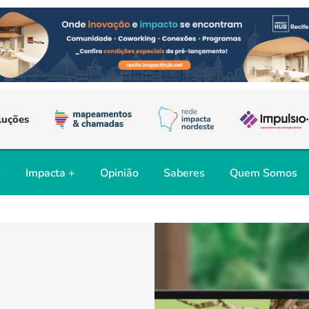
luções
s
Impacta +
Opinião
Saberes
Quem Somos