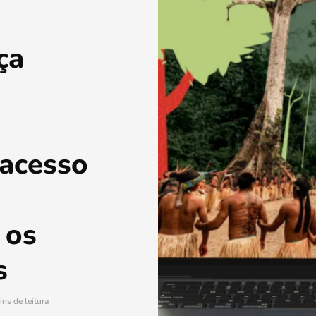
ça
 acesso
 os
s
ins de leitura