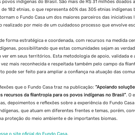
s povos indígenas do Brasil. São mais de R$ 31 milhões doados a
de 182 etnias, o que representa 60% das 305 etnias indígenas b
tornam o Fundo Casa um dos maiores parceiros das iniciativas 
sso realizado por meio de um cuidadoso processo que envolve es
 de forma estratégica e coordenada, com recursos na medida cert
indígenas, possibilitando que estas comunidades sejam as verda
ver em seus territórios. Esta metodologia de apoio, validada e
vez mais reconhecida e respeitada também pelo campo da filant
to pode ser feito para ampliar a confiança na atuação das comu
flexões que o Fundo Casa traz na publicação:
“Apoiando soluções
 recursos da filantropia para os povos indígenas no Brasil”
. O 
ias, depoimentos e reflexões sobre a experiência do Fundo Casa 
indígenas, que atuam em diferentes frentes e temas, porém, c
 na proteção do meio ambiente e de importantes biomas.
sse o site oficial do Fundo Casa
.