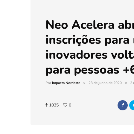
Neo Acelera ab
inscrições para
inovadores vol
para pessoas +
Por
Impacta Nordeste
23 de junho de 2020
2 
1035
0