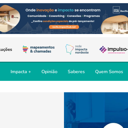
luções
s
Impacta +
Opinião
Saberes
Quem Somos