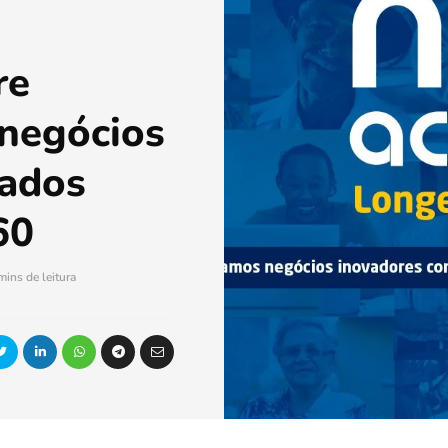
re
 negócios
tados
60
mins de leitura