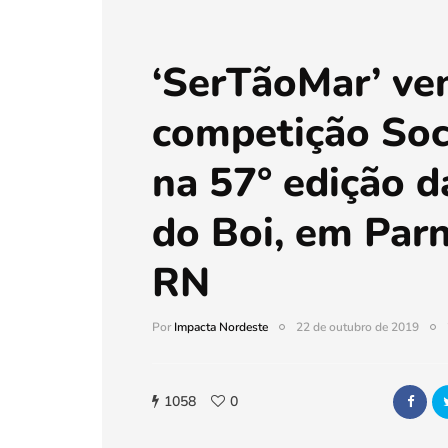
‘SerTãoMar’ ve
competição Soc
na 57° edição d
do Boi, em Par
RN
Por
Impacta Nordeste
22 de outubro de 2019
1058
0