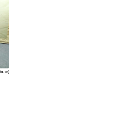
brae)