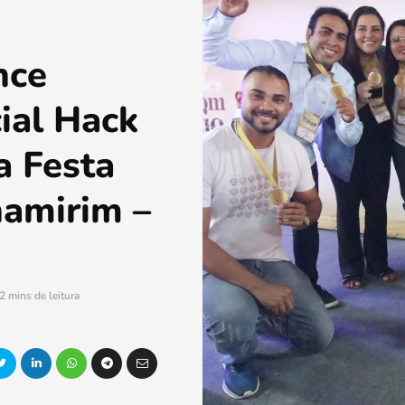
nce
ial Hack
a Festa
namirim –
2 mins de leitura