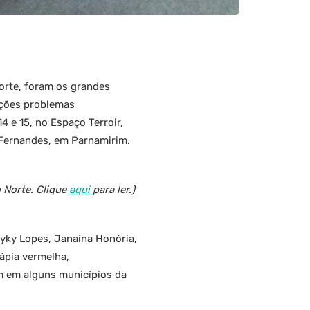
orte, foram os grandes
uções problemas
4 e 15, no Espaço Terroir,
s Fernandes, em Parnamirim.
 Norte. Clique
aqui
para ler.)
ayky Lopes, Janaína Honória,
lápia vermelha,
m em alguns municípios da