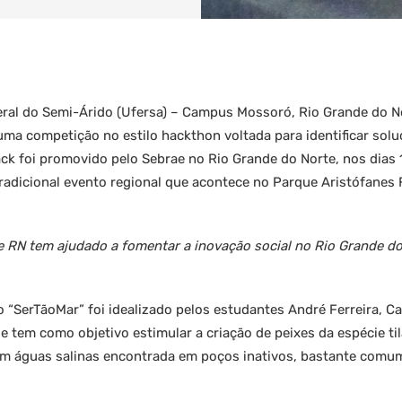
ral do Semi-Árido (Ufersa) – Campus Mossoró, Rio Grande do N
uma competição no estilo hackthon voltada para identificar sol
ck foi promovido pelo Sebrae no Rio Grande do Norte, nos dias 1
 tradicional evento regional que acontece no Parque Aristófane
RN tem ajudado a fomentar a inovação social no Rio Grande do
o “SerTãoMar” foi idealizado pelos estudantes André Ferreira, C
que tem como objetivo estimular a criação de peixes da espécie ti
em águas salinas encontrada em poços inativos, bastante comu