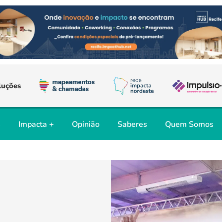
luções
s
Impacta +
Opinião
Saberes
Quem Somos