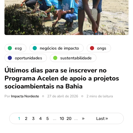
esg
negócios de impacto
ongs
oportunidades
sustentabilidade
Últimos dias para se inscrever no
Programa Acelen de apoio a projetos
socioambientais na Bahia
Por
Impacta Nordeste
27 de abril de 2026
2 mins de leitura
1
2
3
4
5
...
10
20
...
»
Last »