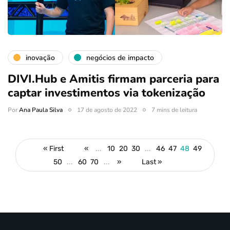
inovação
negócios de impacto
DIVI.Hub e Amitis firmam parceria para
captar investimentos via tokenização
Por
Ana Paula Silva
17 de agosto de 2022
7 mins de leitura
« First
«
...
10
20
30
...
46
47
48
49
50
...
60
70
...
»
Last »