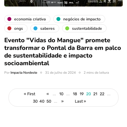
economia criativa
negócios de impacto
ongs
saberes
sustentabilidade
Evento "Vidas do Mangue" promete
transformar o Pontal da Barra em palco
de sustentabilidade e impacto
socioambiental
Por
Impacta Nordeste
31 de julho de 2024
2 mins de leitura
« First
«
...
10
...
18
19
20
21
22
...
30
40
50
...
»
Last »