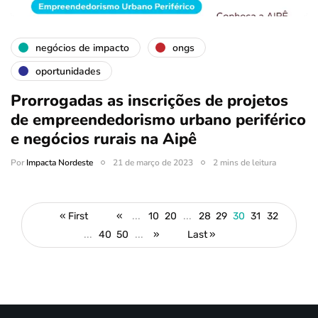
negócios de impacto
ongs
oportunidades
Prorrogadas as inscrições de projetos
de empreendedorismo urbano periférico
e negócios rurais na Aipê
Por
Impacta Nordeste
21 de março de 2023
2 mins de leitura
« First
«
...
10
20
...
28
29
30
31
32
...
40
50
...
»
Last »