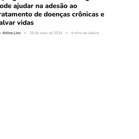
ode ajudar na adesão ao
ratamento de doenças crônicas e
alvar vidas
or
Arline Lins
29 de maio de 2024
4 mins de leitura