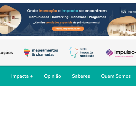
luções
s
Impacta +
Opinião
Saberes
Quem Somos