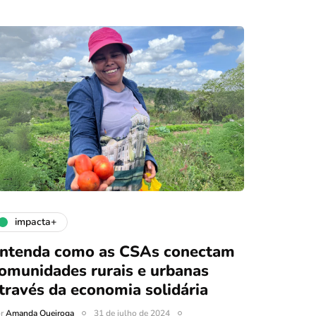
impacta+
ntenda como as CSAs conectam
omunidades rurais e urbanas
través da economia solidária
or
Amanda Queiroga
31 de julho de 2024