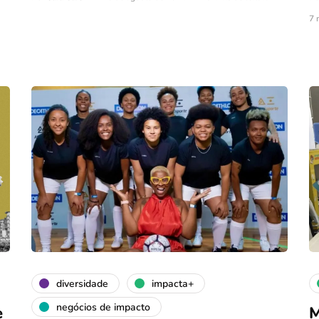
7 
diversidade
impacta+
negócios de impacto
e
M