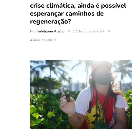
crise climática, ainda é possível
esperançar caminhos de
regeneração?
Por
Hidelgann Araújo
17 de julho de 2024
4 mins de leitura