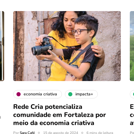
economia criativa
impacta+
Rede Cria potencializa
E
comunidade em Fortaleza por
c
a
meio da economia criativa
a
Por
Sara Café
15 de agosto de 2024
6 mins de leitura
P