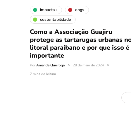
impacta+
ongs
sustentabilidade
Como a Associação Guajiru
protege as tartarugas urbanas n
litoral paraibano e por que isso é
importante
Por
Amanda Queiroga
28 de maio de 2024
7 mins de leitura