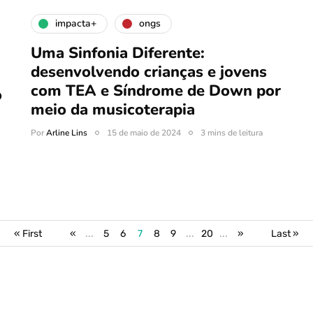
impacta+
ongs
Uma Sinfonia Diferente:
desenvolvendo crianças e jovens
com TEA e Síndrome de Down por
o
meio da musicoterapia
Por
Arline Lins
15 de maio de 2024
3 mins de leitura
« First
«
...
5
6
7
8
9
...
20
...
»
Last »