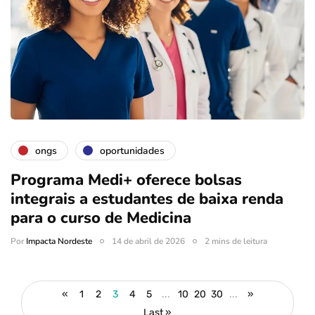
ongs
oportunidades
Programa Medi+ oferece bolsas
integrais a estudantes de baixa renda
para o curso de Medicina
Por
Impacta Nordeste
14 de abril de 2026
2 mins de leitura
«
1
2
3
4
5
...
10
20
30
...
»
Last »