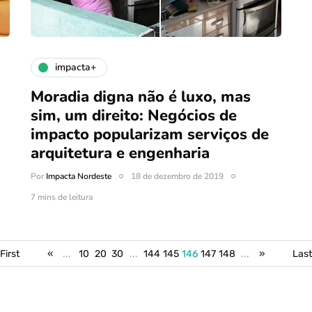
impacta+
Moradia digna não é luxo, mas
sim, um direito: Negócios de
impacto popularizam serviços de
arquitetura e engenharia
Por
Impacta Nordeste
18 de dezembro de 2019
7 mins de leitura
First
«
...
10
20
30
...
144
145
146
147
148
...
»
Last