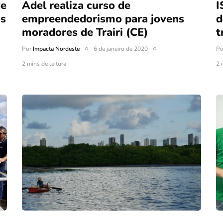
de
Adel realiza curso de
I
os
empreendedorismo para jovens
d
moradores de Trairi (CE)
t
Por
Impacta Nordeste
6 de janeiro de 2020
P
2 mins de leitura
2 