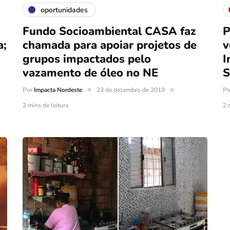
oportunidades
Fundo Socioambiental CASA faz
P
a;
chamada para apoiar projetos de
v
grupos impactados pelo
I
vazamento de óleo no NE
S
Por
Impacta Nordeste
23 de dezembro de 2019
P
2 mins de leitura
2 