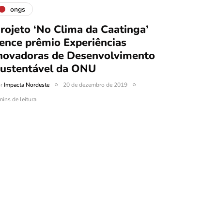
ongs
rojeto ‘No Clima da Caatinga’
ence prêmio Experiências
novadoras de Desenvolvimento
ustentável da ONU
or
Impacta Nordeste
20 de dezembro de 2019
mins de leitura