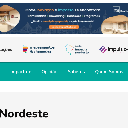
luções
s
Impacta +
Opinião
Saberes
Quem Somos
 Nordeste