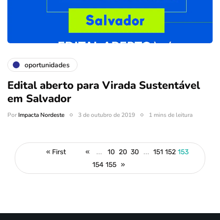
oportunidades
Edital aberto para Virada Sustentável
em Salvador
Por
Impacta Nordeste
3 de outubro de 2019
1 mins de leitura
« First
«
...
10
20
30
...
151
152
153
154
155
»